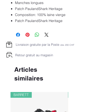
Manches longues
Patch PaulandShark Heritage
Composition: 100% laine vierge
Patch PaulandShark Heritage
Livraison gratuite par la Poste
dès 2
00 CHF
Retour gratuit au magasin
Articles
similaires
BARRETT
PAUL&SHARK