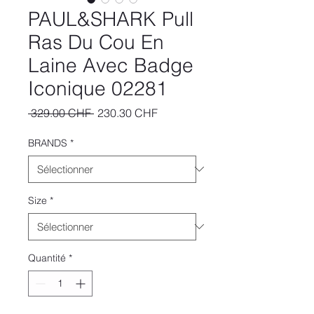
PAUL&SHARK Pull
Ras Du Cou En
Laine Avec Badge
Iconique 02281
Prix
Prix
 329.00 CHF 
230.30 CHF
original
promotionnel
BRANDS
*
Size
*
Quantité
*