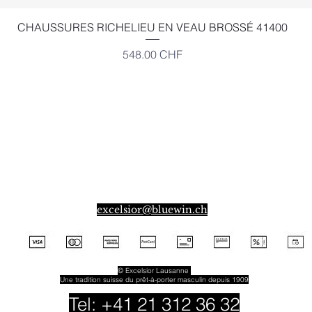
Aperçu rapide
CHAUSSURES RICHELIEU EN VEAU BROSSÉ 41400
Prix
548.00 CHF
EXCELSIOR
Place Bel-Air 2,
Angle Gd-St-Jean Louve
CH-1003 LAUSANNE
SUISSE
excelsior@bluewin.ch
© Excelsior Lausanne
Une tradition suisse du prêt-à-porter masculin depuis 1909
Tel:
+41 21 312 36 32