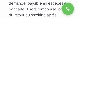
demandé, payable en espèces ou
par carte. Il sera remboursé lors
du retour du smoking après
vérification de l'état de la pièce.
Le remboursement par carte doit
s'effectuer sur la même carte
utilisée pour le paiement du
dépôt.
5. Accessoires?
Les accessoires (la chemise, le
nœud papillon, les bretelles, les
chaussures, les boutons de
manchettes, etc) sont à la vente.
Place Bel-Air 2,