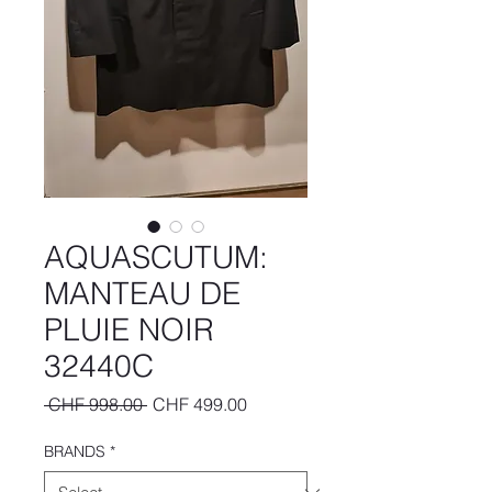
AQUASCUTUM:
MANTEAU DE
PLUIE NOIR
32440C
Regular
Sale
 CHF 998.00 
CHF 499.00
Price
Price
BRANDS
*