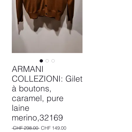
ARMANI
COLLEZIONI: Gilet
à boutons,
caramel, pure
laine
merino,32169
Regular
Sale
 CHF 298.00 
CHF 149.00