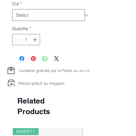
Cut
*
Quantity
*
Livraison gratuite par la Poste
dès 2
00 CHF
Retour gratuit au magasin
Related
Products
BARRETT
PAUL&SHARK