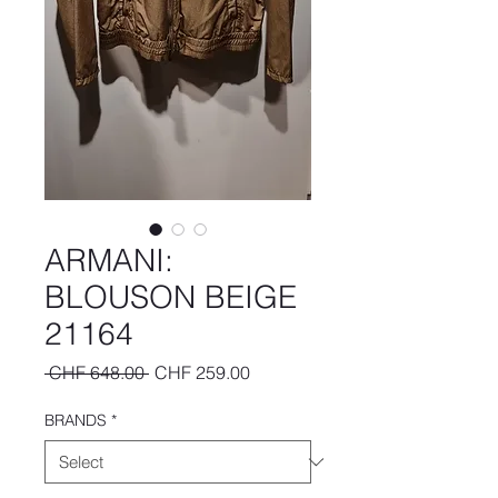
ARMANI:
BLOUSON BEIGE
21164
Regular
Sale
 CHF 648.00 
CHF 259.00
Price
Price
BRANDS
*