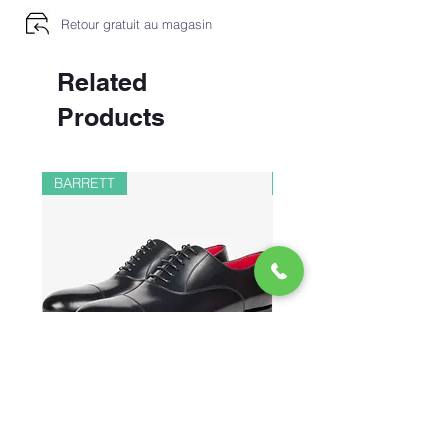
Retour gratuit au magasin
Related
Products
BARRETT
PAUL&SHARK
CHAUSSURES RICHELIEU EN
BOMBER EN LIN ET 