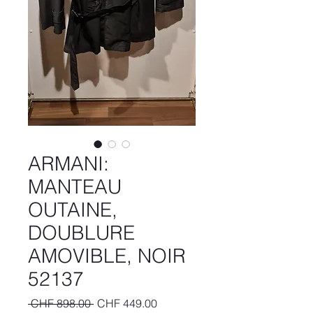
ARMANI:
MANTEAU
OUTAINE,
DOUBLURE
AMOVIBLE, NOIR
52137
Regular
Sale
 CHF 898.00 
CHF 449.00