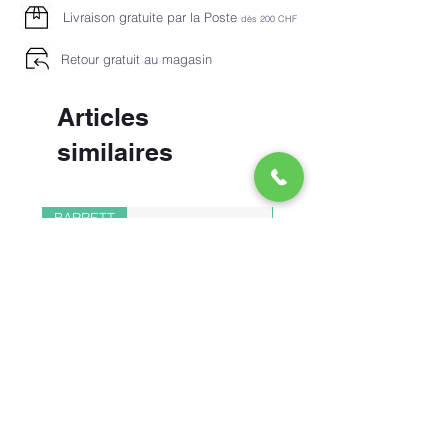
Livraison gratuite par la Poste
dès 2
00 CHF
Retour gratuit au magasin
Articles
similaires
BARRETT
PAUL&SHARK