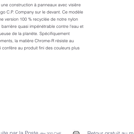
 une construction à panneaux avec visière
 logo C.P. Company sur le devant. Ce modèle
e version 100 % recyclée de notre nylon
e barrière quasi impénétrable contre l'eau et
tueuse de la planète. Spécifiquement
ements, la matière Chrome-R résiste au
confère au produit fini des couleurs plus
uite par la Poste
Retour gratuit au 
dès 2
00 CHF