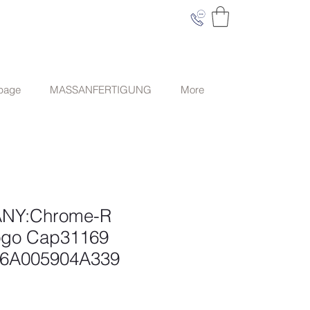
 page
MASSANFERTIGUNG
More
NY:Chrome-R
ogo Cap31169
6A005904A339