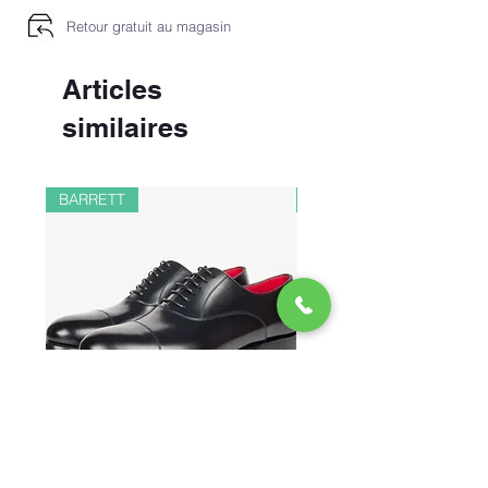
Retour gratuit au magasin
Articles
similaires
BARRETT
PAUL&SHARK
CHAUSSURES RICHELIEU EN
BOMBER EN LIN ET 