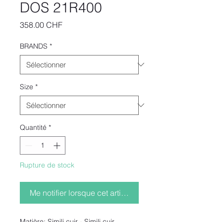
DOS 21R400
Prix
358.00 CHF
BRANDS
*
Size
*
Quantité
*
Rupture de stock
Me notifier lorsque cet article est disponible
Matière: Simili cuir - Simili cuir