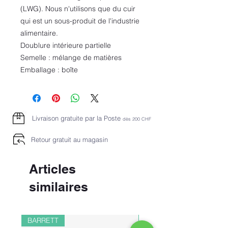
(LWG). Nous n'utilisons que du cuir
qui est un sous-produit de l'industrie
alimentaire.
Doublure intérieure partielle
Semelle : mélange de matières
Emballage : boîte
Livraison gratuite par la Poste
dès 2
00 CHF
Retour gratuit au magasin
Articles
similaires
BARRETT
PAUL&SHARK