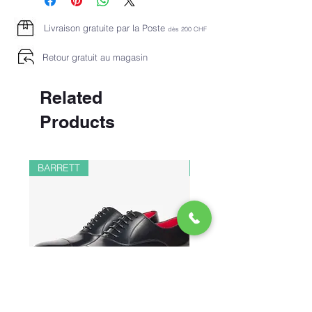
Livraison gratuite par la Poste
dès 2
00 CHF
Retour gratuit au magasin
Related
Products
BARRETT
PAUL&SHARK