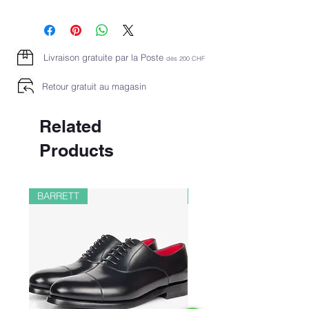
Livraison gratuite par la Poste
dès 2
00 CHF
Retour gratuit au magasin
Related
Products
BARRETT
PAUL&SHARK