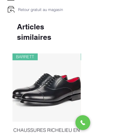
Retour gratuit au magasin
Articles
similaires
BARRETT
PAUL&SHARK
CHAUSSURES RICHELIEU EN
BOMBER EN LIN ET 