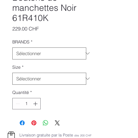
manchettes Noir
61R410K
Prix
229.00 CHF
BRANDS
*
Size
*
Quantité
*
Livraison gratuite par la Poste
dès 2
00 CHF