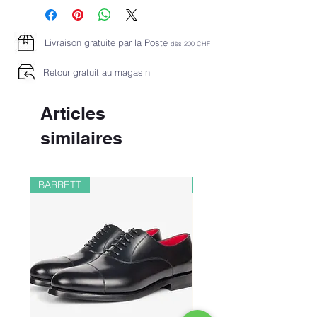
Livraison gratuite par la Poste
dès 2
00 CHF
Retour gratuit au magasin
Articles
similaires
BARRETT
PAUL&SHARK