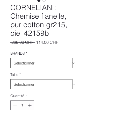
CORNELIANI:
Chemise flanelle,
pur cotton gr215,
ciel 42159b
Prix
Prix
 229.00 CHF 
114.00 CHF
original
promotionnel
BRANDS
*
Taille
*
Quantité
*