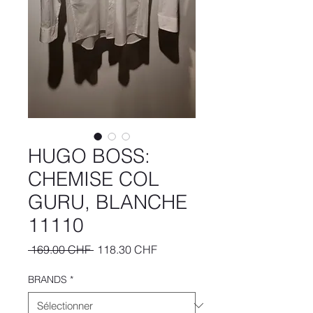
HUGO BOSS:
CHEMISE COL
GURU, BLANCHE
11110
Prix
Prix
 169.00 CHF 
118.30 CHF
original
promotionnel
BRANDS
*