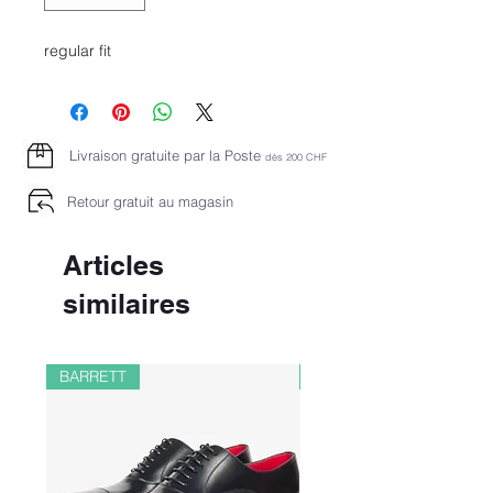
regular fit
Livraison gratuite par la Poste
dès 2
00 CHF
Retour gratuit au magasin
Articles
similaires
BARRETT
PAUL&SHARK