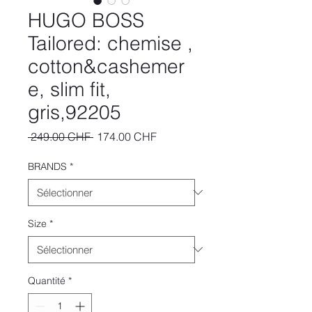
HUGO BOSS
Tailored: chemise ,
cotton&cashemer
e, slim fit,
gris,92205
Prix
Prix
 249.00 CHF 
174.00 CHF
original
promotionnel
BRANDS
*
Size
*
Quantité
*