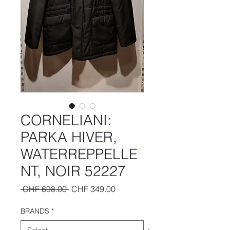
CORNELIANI:
PARKA HIVER,
WATERREPPELLE
NT, NOIR 52227
Regular
Sale
 CHF 698.00 
CHF 349.00
Price
Price
BRANDS
*