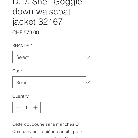
D.D. Shell Goggle
down waiscoat
jacket 32167
Price
CHF 579.00
BRANDS
*
Cut
*
Quantity
*
Cette doudoune sans manches CP
Company est la pièce parfaite pour