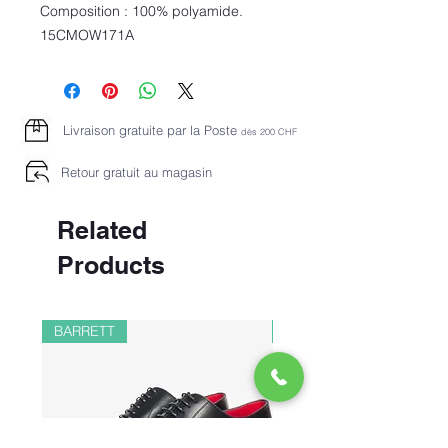
Composition : 100% polyamide.
15CMOW171A
Livraison gratuite par la Poste
dès 2
00 CHF
Retour gratuit au magasin
Related
Products
BARRETT
PAUL&SHARK