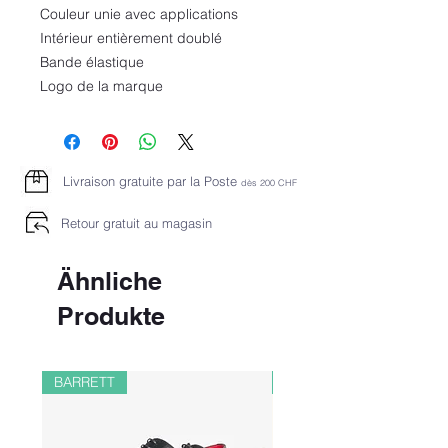
Couleur unie avec applications
Intérieur entièrement doublé
Bande élastique
Logo de la marque
Livraison gratuite par la Poste
dès 2
00 CHF
Retour gratuit au magasin
Ähnliche
Produkte
BARRETT
PAUL&SHARK