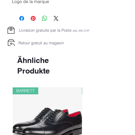
Logo de la marque
Livraison gratuite par la Poste
dès 2
00 CHF
Retour gratuit au magasin
Ähnliche
Produkte
BARRETT
PAUL&SHARK