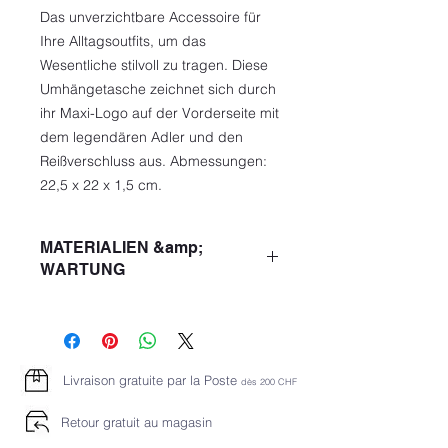
Das unverzichtbare Accessoire für
Ihre Alltagsoutfits, um das
Wesentliche stilvoll zu tragen. Diese
Umhängetasche zeichnet sich durch
ihr Maxi-Logo auf der Vorderseite mit
dem legendären Adler und den
Reißverschluss aus. Abmessungen:
22,5 x 22 x 1,5 cm.
MATERIALIEN &amp;
WARTUNG
Zusammensetzung 100% Polyester
Kunstleder
Logo
Grundfarbe einfarbig
Livraison gratuite par la Poste
dès 2
00 CHF
Postleitzahl
Innentaschen
Retour gratuit au magasin
Verstellbarer Schultergurt