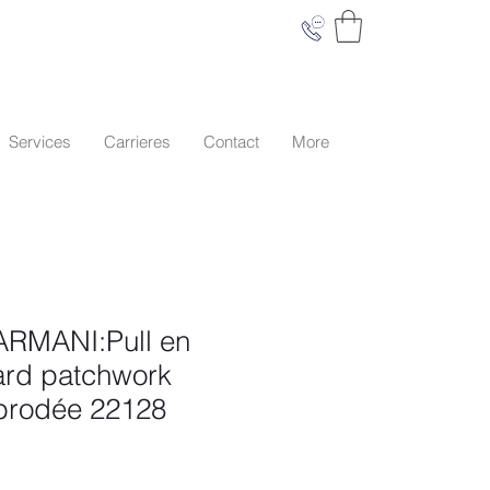
Services
Carrieres
Contact
More
RMANI:Pull en
ard patchwork
 brodée 22128