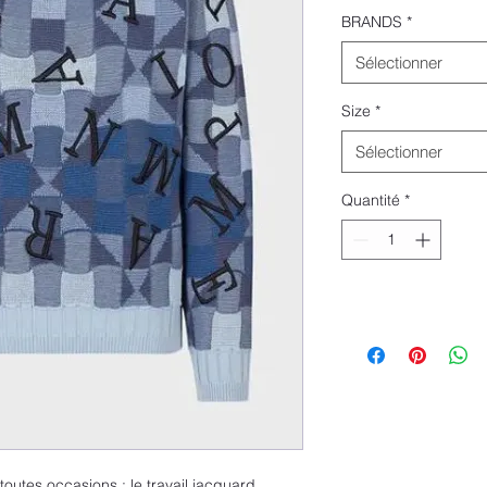
BRANDS
*
Sélectionner
Size
*
Sélectionner
Quantité
*
outes occasions : le travail jacquard