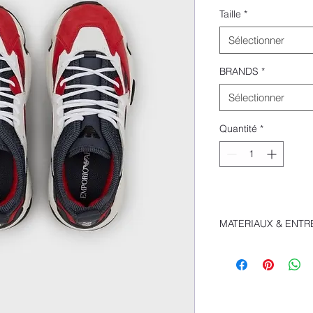
Taille
*
Sélectionner
BRANDS
*
Sélectionner
Quantité
*
MATERIAUX & ENTR
Composition 100% po
Tissu technique
Effet suédés
Logo
Cordons