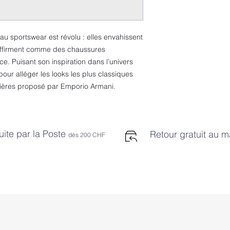
Pointe arrondie
Intérieur en tissu
Semelle en caou
u sportswear est révolu : elles envahissent
affirment comme des chaussures
e. Puisant son inspiration dans l’univers
pour alléger les looks les plus classiques
ières proposé par Emporio Armani.
uite par la Poste
Retour gratuit au 
dès 2
00 CHF