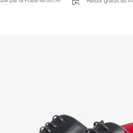
uite par la Poste
Retour gratuit au 
dès 2
00 CHF