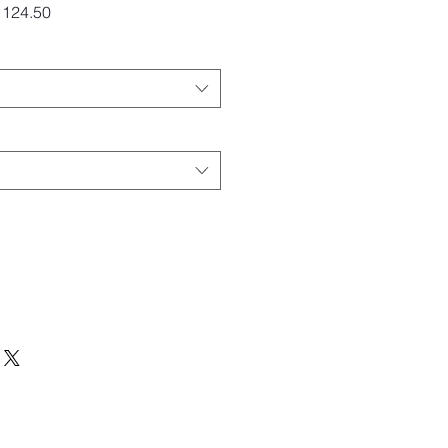
ardpreis
Sale-
124.50
Preis