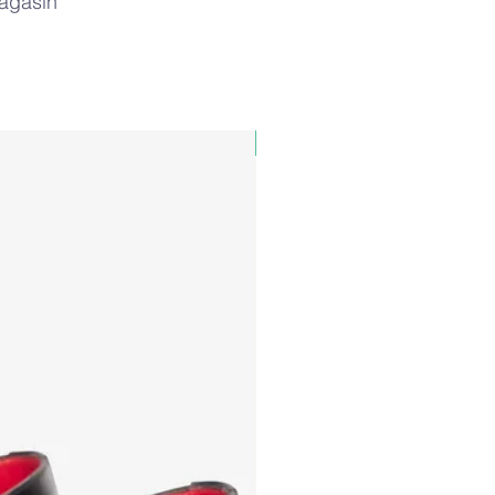
magasin
PAUL&SHARK