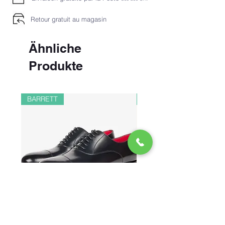
Retour gratuit au magasin
Ähnliche
Produkte
BARRETT
PAUL&SHARK
CHAUSSURES RICHELIEU EN
BOMBER EN LIN ET 