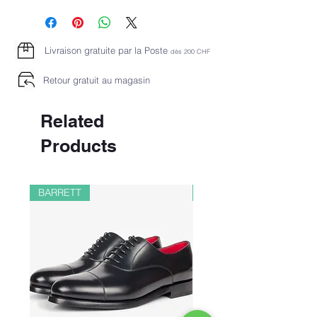
Livraison gratuite par la Poste
dès 2
00 CHF
Retour gratuit au magasin
Related
Products
BARRETT
PAUL&SHARK