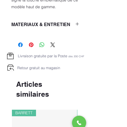
modèle haut de gamme.
MATERIAUX & ENTRETIEN
Qualité: 100% Coton
PROGRAMME COULEURS 40 °C
NE PAS BLANCHIR
SÉCHAGE À TEMPÉRATURE FAIBLE
Livraison gratuite par la Poste
dès 2
00 CHF
NE PAS REPASSER
PAS DE NETTOYAGE À SEC
Retour gratuit au magasin
CHIMIQUE
Articles
similaires
BARRETT
PAUL&SHARK