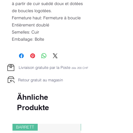
à partir de cuir suédé doux et dotées
de boucles logotées.
Fermeture haut: Fermeture à boucle
Entièrement doublé
Semelles: Cuir
Emballage: Boîte
Livraison gratuite par la Poste
dès 2
00 CHF
Retour gratuit au magasin
Ähnliche
Produkte
BARRETT
PAUL&SHARK