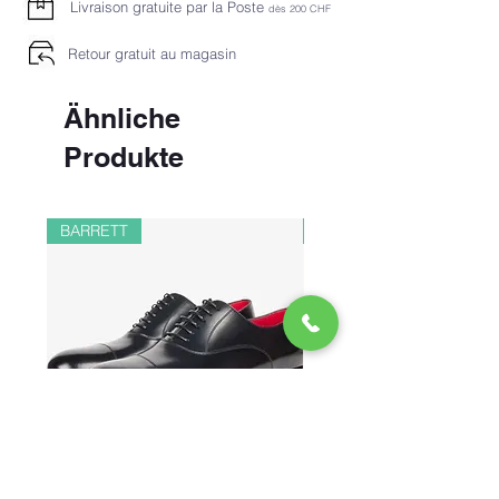
Livraison gratuite par la Poste
dès 2
00 CHF
REPASSAGE À TEMPÉRATURE
FAIBLE
Retour gratuit au magasin
NETTOYAGE À SEC CHIMIQUE P
Ähnliche
Produkte
BARRETT
PAUL&SHARK