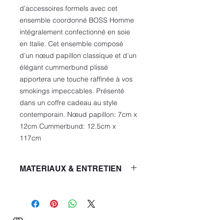
d’accessoires formels avec cet
ensemble coordonné BOSS Homme
intégralement confectionné en soie
en Italie. Cet ensemble composé
d’un nœud papillon classique et d’un
élégant cummerbund plissé
apportera une touche raffinée à vos
smokings impeccables. Présenté
dans un coffre cadeau au style
contemporain. Nœud papillon: 7cm x
12cm Cummerbund: 12.5cm x
117cm
MATERIAUX & ENTRETIEN
Qualité: 100% Soie
NE PAS LAVER
NE PAS BLANCHIR
NE PAS UTILISER LE SÈCHE-LINGE