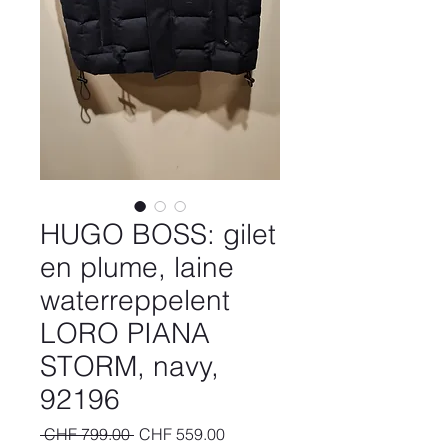
HUGO BOSS: gilet
en plume, laine
waterreppelent
LORO PIANA
STORM, navy,
92196
Regular
Sale
 CHF 799.00 
CHF 559.00