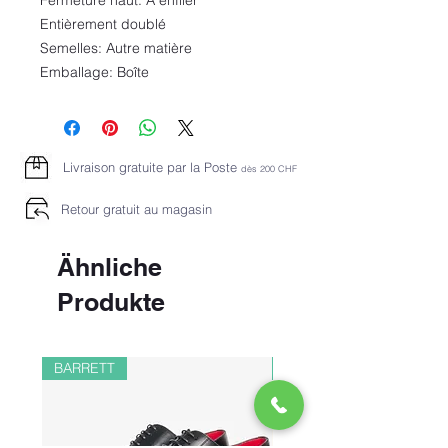
Fermeture haut: À enfiler
Entièrement doublé
Semelles: Autre matière
Emballage: Boîte
Livraison gratuite par la Poste
dès 2
00 CHF
Retour gratuit au magasin
Ähnliche
Produkte
BARRETT
PAUL&SHARK