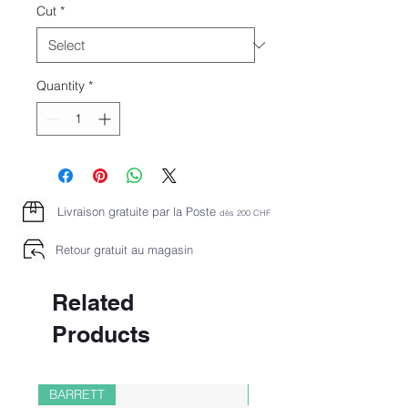
Cut
*
Quantity
*
Livraison gratuite par la Poste
dès 2
00 CHF
Retour gratuit au magasin
Related
Products
BARRETT
PAUL&SHARK