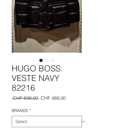
HUGO BOSS:
VESTE NAVY
82216
Regular
Sale
 CHF 698.00 
CHF 488.00
Price
Price
BRANDS
*