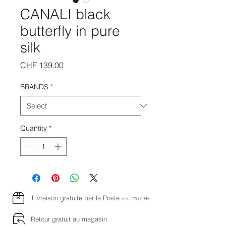
CANALI black
butterfly in pure
silk
Price
CHF 139.00
BRANDS
*
Quantity
*
Livraison gratuite par la Poste
dès 2
00 CHF
Retour gratuit au magasin