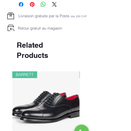
Livraison gratuite par la Poste
dès 2
00 CHF
Retour gratuit au magasin
Related
Products
BARRETT
PAUL&SHARK