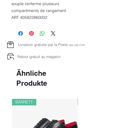
souple renferme plusieurs
compartiments de rangement.
ART 405822860002
Livraison gratuite par la Poste
dès 2
00 CHF
Retour gratuit au magasin
Ähnliche
Produkte
BARRETT
PAUL&SHARK