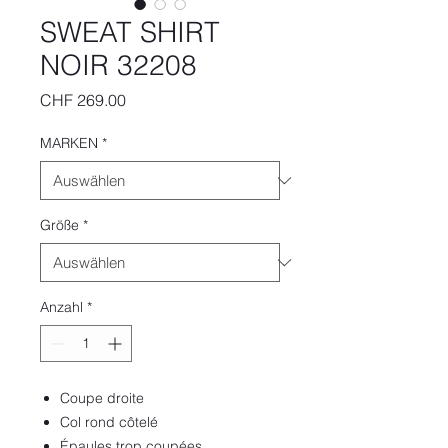
SWEAT SHIRT
NOIR 32208
Preis
CHF 269.00
MARKEN
*
Größe
*
Anzahl
*
Coupe droite
Col rond côtelé
Épaules trop coupées