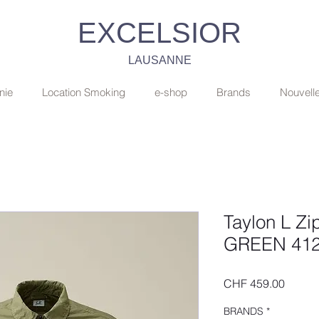
EXCELSIOR
LAUSANNE
nie
Location Smoking
e-shop
Brands
Nouvell
Taylon L Z
GREEN 41
Price
CHF 459.00
BRANDS
*