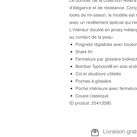
Le bomber de la collection Riviera
d'élégance et de résistance. Conç
looks de mi-saison, le modèle est 
avec un revêtement spécial qui re
L'intérieur doublé en jersey méla
au contact de la peau.
Poignets réglables avec bouto
Shark fin
Fermeture par glissière bidirect
Bomber Typhoon® en soie endui
Col et doublure côtelés
Poches à glissière
Poche intérieure avec fermeture
Coupe classique
ID produit: 25412090
Livraison grat