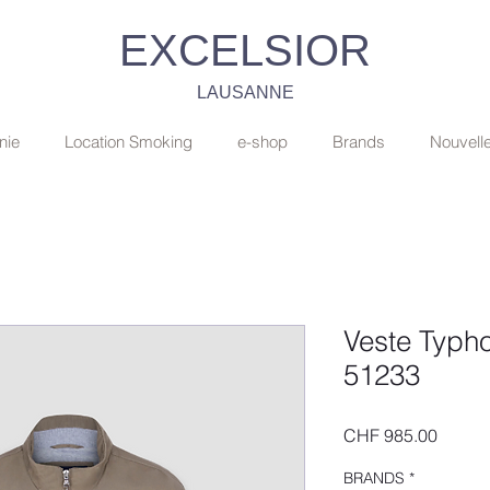
EXCELSIOR
LAUSANNE
nie
Location Smoking
e-shop
Brands
Nouvell
Veste Typh
51233
Price
CHF 985.00
BRANDS
*