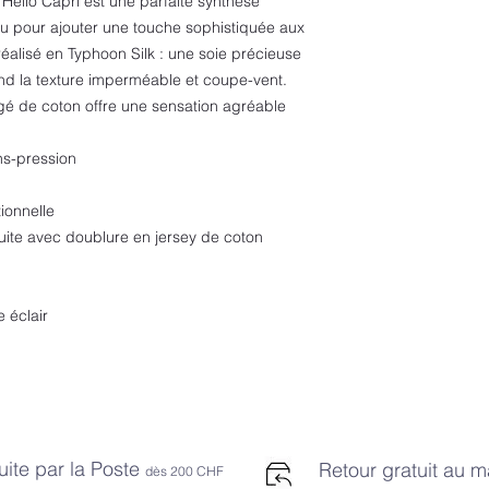
 Hello Capri est une parfaite synthèse
u pour ajouter une touche sophistiquée aux
réalisé en Typhoon Silk : une soie précieuse
nd la texture imperméable et coupe-vent.
ngé de coton offre une sensation agréable
ns-pression
ionnelle
te avec doublure en jersey de coton
 éclair
uite par la Poste
Retour gratuit au 
dès 2
00 CHF