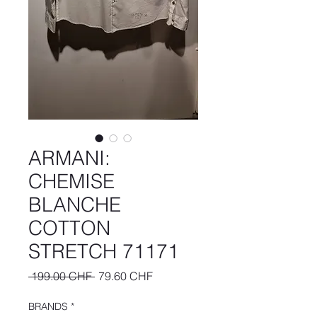
ARMANI:
CHEMISE
BLANCHE
COTTON
STRETCH 71171
Prix
Prix
 199.00 CHF 
79.60 CHF
original
promotionnel
BRANDS
*