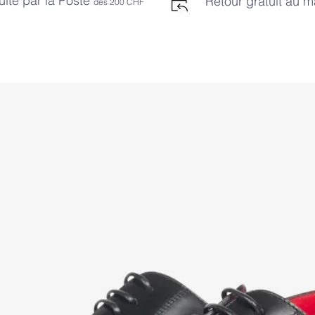
uite par la Poste
Retour gratuit au 
dès 2
00 CHF