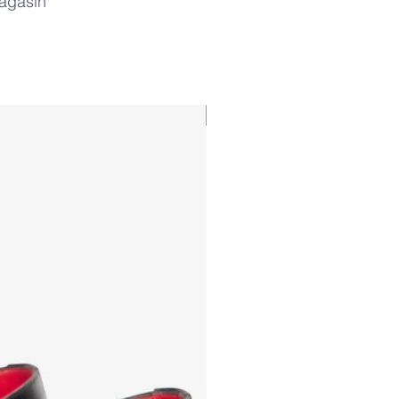
magasin
PAUL&SHARK