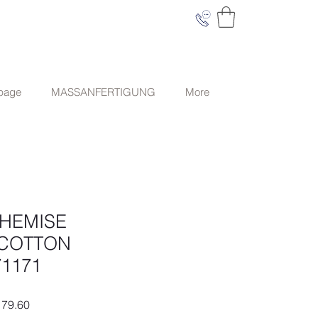
 page
MASSANFERTIGUNG
More
CHEMISE
COTTON
1171
ardpreis
Sale-
79.60
Preis