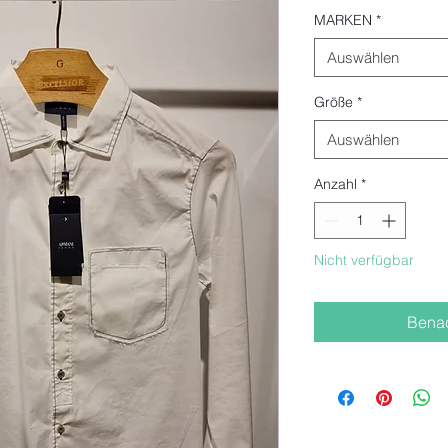
MARKEN
*
Auswählen
Größe
*
Auswählen
Anzahl
*
Nicht verfügbar
Benac