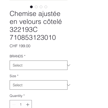
Chemise ajustée
en velours côtelé
322193C
710853123010
Price
CHF 199.00
BRANDS
*
Size
*
Quantity
*