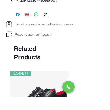
16CMBW005A006369G577
Livraison gratuite par la Poste
dès 2
00 CHF
Retour gratuit au magasin
Related
Products
BARRETT
PAUL&SHARK