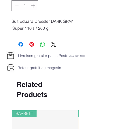
Suit Eduard Dressler DARK GRAY 
'Super 110's / 260 g
Livraison gratuite par la Poste
dès 2
00 CHF
Retour gratuit au magasin
Related
Products
BARRETT
PAUL&SHARK