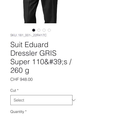
SKU: 181_001-_22R417C
Suit Eduard
Dressler GRIS
Super 110&#39;s /
260 g
Price
CHF 948.00
Cut
*
Quantity
*