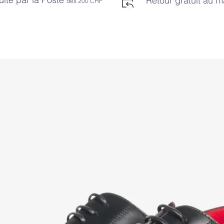
Retour gratuit au 
dès 2
00 CHF