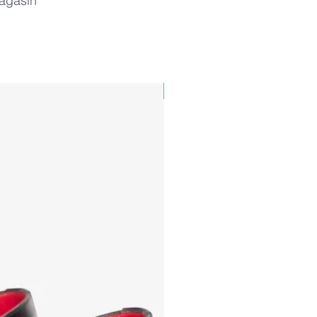
magasin
PAUL&SHARK