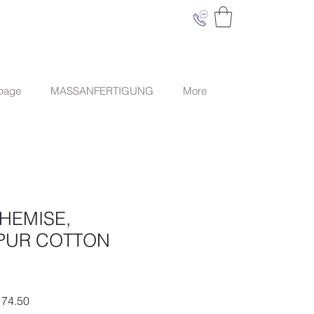
 page
MASSANFERTIGUNG
More
HEMISE,
PUR COTTON
ardpreis
Sale-
74.50
Preis