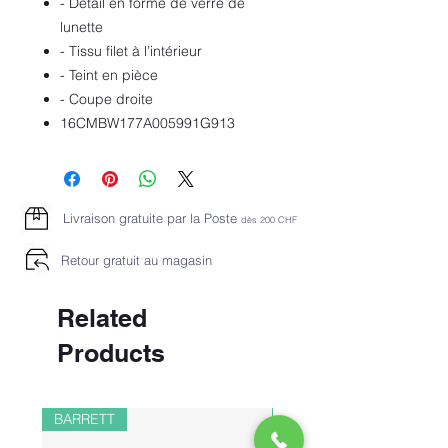
- Détail en forme de verre de
lunette
- Tissu filet à l’intérieur
- Teint en pièce
- Coupe droite
16CMBW177A005991G913
Livraison gratuite par la Poste
dès 2
00 CHF
Retour gratuit au magasin
Related
Products
BARRETT
PAUL&SHARK