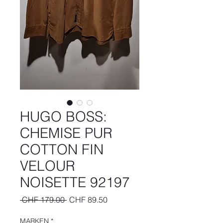
HUGO BOSS:
CHEMISE PUR
COTTON FIN
VELOUR
NOISETTE 92197
Standardpreis
Sale-
 CHF 179.00 
CHF 89.50
Preis
MARKEN
*