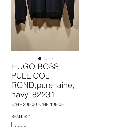
HUGO BOSS:
PULL COL
ROND,pure laine,
navy, 82231
Regular
Sale
 CHF 299.00 
CHF 199.00
Price
Price
BRANDS
*