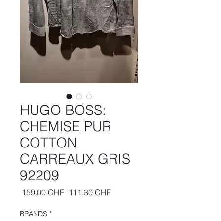
HUGO BOSS:
CHEMISE PUR
COTTON
CARREAUX GRIS
92209
Prix
Prix
 159.00 CHF 
111.30 CHF
original
promotionnel
BRANDS
*