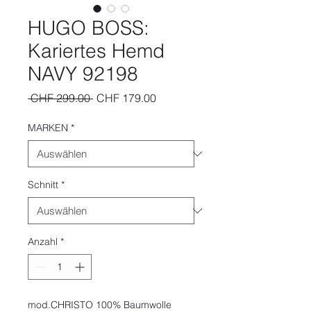
HUGO BOSS:
Kariertes Hemd
NAVY 92198
Standardpreis
Sale-
 CHF 299.00 
CHF 179.00
Preis
MARKEN
*
Schnitt
*
Anzahl
*
mod.CHRISTO 100% Baumwolle