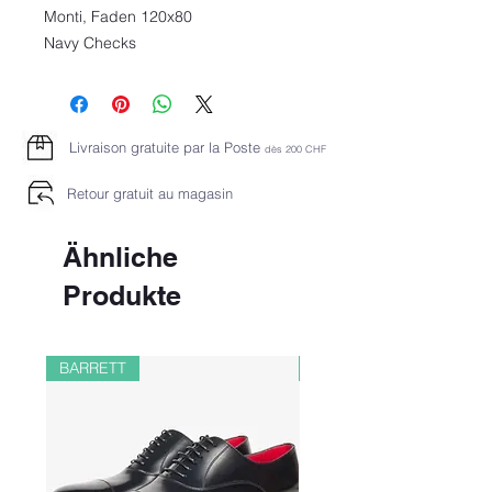
Monti, Faden 120x80
Navy Checks
Livraison gratuite par la Poste
dès 2
00 CHF
Retour gratuit au magasin
Ähnliche
Produkte
BARRETT
PAUL&SHARK